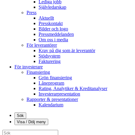
Lediga jobb
Självledarskap
Press
Aktuellt
Presskontakt
Bilder och logo
Pressmeddelanden
Om oss i media
För leverantörer
Krav på dig som är leverantör
Stödsystem
Fakturering
För investerare
Finansiering
Grön finansiering
Låneprogram
Rating, Analytiker & Kreditanalyser
Investerarpresentation
Rapporter & presentationer
Kalendarium
Sök
Visa / Dölj meny