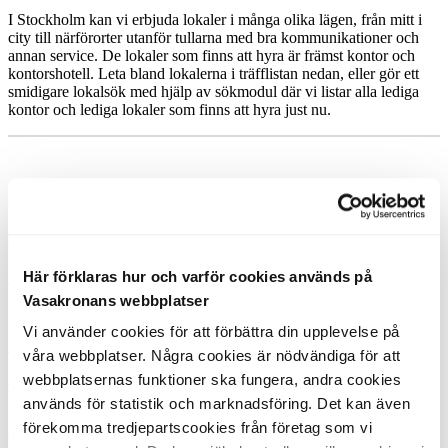
I Stockholm kan vi erbjuda lokaler i många olika lägen, från mitt i
city till närförorter utanför tullarna med bra kommunikationer och
annan service. De lokaler som finns att hyra är främst kontor och
kontorshotell. Leta bland lokalerna i träfflistan nedan, eller gör ett
smidigare lokalsök med hjälp av sökmodul där vi listar alla lediga
kontor och lediga lokaler som finns att hyra just nu.
Stockholm, Solna
Gustav lll:s Boulevard 54, 5 tr
2
Här förklaras hur och varför cookies används på
Ledigt fr o m 2026-11-01.
Kontor
958 m
Vasakronans webbplatser
Vi använder cookies för att förbättra din upplevelse på
Stockholm, Solna
våra webbplatser. Några cookies är nödvändiga för att
webbplatsernas funktioner ska fungera, andra cookies
Gustav III:s Boulevard 50A, 2 tr
används för statistik och marknadsföring. Det kan även
2
förekomma tredjepartscookies från företag som vi
22-28 arbetsplatser. Ledigt fr o m omgående.
Kontor
363 m