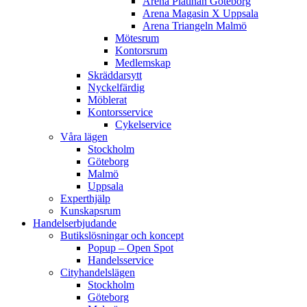
Arena Platinan
Göteborg
Arena Magasin X
Uppsala
Arena Triangeln
Malmö
Mötesrum
Kontorsrum
Medlemskap
Skräddarsytt
Nyckelfärdig
Möblerat
Kontorsservice
Cykelservice
Våra lägen
Stockholm
Göteborg
Malmö
Uppsala
Experthjälp
Kunskapsrum
Handelserbjudande
Butikslösningar och koncept
Popup – Open Spot
Handelsservice
Cityhandelslägen
Stockholm
Göteborg