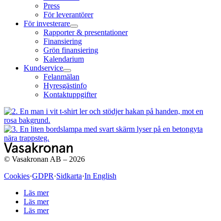
Press
För leverantörer
För investerare
Rapporter & presentationer
Finansiering
Grön finansiering
Kalendarium
Kundservice
Felanmälan
Hyresgästinfo
Kontaktuppgifter
© Vasakronan AB – 2026
Cookies
·
GDPR
·
Sidkarta
·
In English
Läs mer
Läs mer
Läs mer