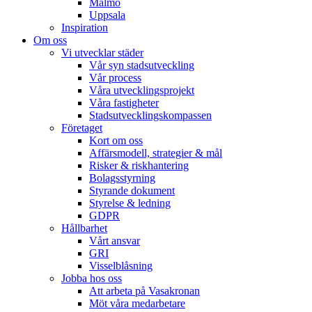
Malmö
Uppsala
Inspiration
Om oss
Vi utvecklar städer
Vår syn stadsutveckling
Vår process
Våra utvecklingsprojekt
Våra fastigheter
Stadsutvecklingskompassen
Företaget
Kort om oss
Affärsmodell, strategier & mål
Risker & riskhantering
Bolagsstyrning
Styrande dokument
Styrelse & ledning
GDPR
Hållbarhet
Vårt ansvar
GRI
Visselblåsning
Jobba hos oss
Att arbeta på Vasakronan
Möt våra medarbetare