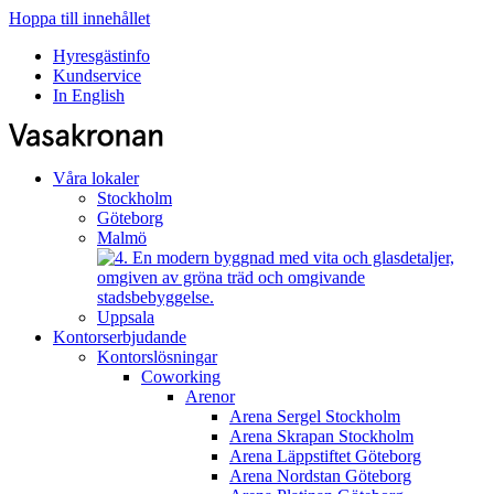
Hoppa till innehållet
Hyresgästinfo
Kundservice
In English
Våra lokaler
Stockholm
Göteborg
Malmö
Uppsala
Kontorserbjudande
Kontorslösningar
Coworking
Arenor
Arena Sergel
Stockholm
Arena Skrapan
Stockholm
Arena Läppstiftet
Göteborg
Arena Nordstan
Göteborg