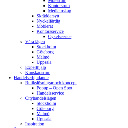
Mötesrum
Kontorsrum
Medlemskap
Skräddarsytt
Nyckelfärdig
Möblerat
Kontorsservice
Cykelservice
Våra lägen
Stockholm
Göteborg
Malmö
Uppsala
Experthjälp
Kunskapsrum
Handelserbjudande
Butikslösningar och koncept
Popup – Open Spot
Handelsservice
Cityhandelslägen
Stockholm
Göteborg
Malmö
Uppsala
Inspiration