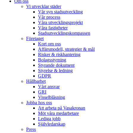
Om oss
Vi utvecklar städer
Vår syn stadsutveckling
Vår process
Våra utvecklingsprojekt
Våra fastigheter
Stadsutvecklingskompassen
Företaget
Kort om oss
Affärsmodell, strategier & mål
Risker & riskhantering
Bolagsstyrning
Styrande dokument
Styrelse & ledning
GDPR
Hållbarhet
Vårt ansvar
GRI
Visselblåsning
Jobba hos oss
Att arbeta på Vasakronan
Möt våra medarbetare
Lediga jobb
Självledarskap
Press