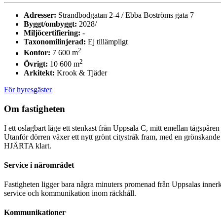
Adresser:
Strandbodgatan 2-4 / Ebba Boströms gata 7
Byggt/ombyggt:
2028/
Miljöcertifiering:
-
Taxonomilinjerad:
Ej tillämpligt
2
Kontor:
7 600 m
2
Övrigt:
10 600 m
Arkitekt:
Krook & Tjäder
För hyresgäster
Om fastigheten
I ett oslagbart läge ett stenkast från Uppsala C, mitt emellan tågspår
Utanför dörren växer ett nytt grönt citystråk fram, med en grönskande
HJÄRTA klart.
Service i närområdet
Fastigheten ligger bara några minuters promenad från Uppsalas innerkä
service och kommunikation inom räckhåll.
Kommunikationer