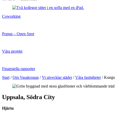
Coworking
Popup – Open Spot
Våra projekt
Finansiella rapporter
Start
/
Om Vasakronan
/
Vi utvecklar städer
/
Våra fastigheter
/
Kungs
Uppsala, Södra City
Hjärta