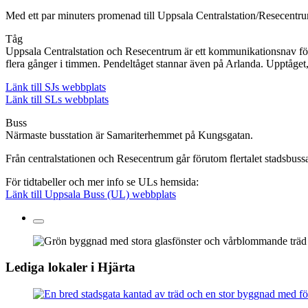
Med ett par minuters promenad till Uppsala Centralstation/Resecentrum 
Tåg
Uppsala Centralstation och Resecentrum är ett kommunikationsnav för 
flera gånger i timmen. Pendeltåget stannar även på Arlanda. Upptåget
Länk till SJs webbplats
Länk till SLs webbplats
Buss
Närmaste busstation är Samariterhemmet på Kungsgatan.
Från centralstationen och Resecentrum går förutom flertalet stadsbus
För tidtabeller och mer info se ULs hemsida:
Länk till Uppsala Buss (UL) webbplats
Lediga lokaler i Hjärta