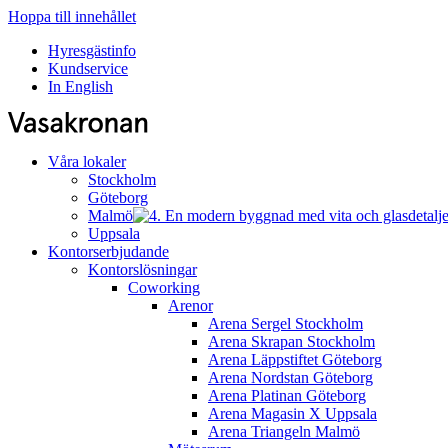
Hoppa till innehållet
Hyresgästinfo
Kundservice
In English
Våra lokaler
Stockholm
Göteborg
Malmö
Uppsala
Kontorserbjudande
Kontorslösningar
Coworking
Arenor
Arena Sergel
Stockholm
Arena Skrapan
Stockholm
Arena Läppstiftet
Göteborg
Arena Nordstan
Göteborg
Arena Platinan
Göteborg
Arena Magasin X
Uppsala
Arena Triangeln
Malmö