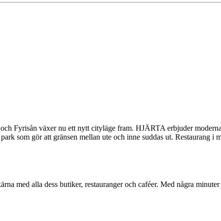
en och Fyrisån växer nu ett nytt cityläge fram. HJÄRTA erbjuder moderna
 park som gör att gränsen mellan ute och inne suddas ut. Restaurang i ma
rna med alla dess butiker, restauranger och caféer. Med några minuter t