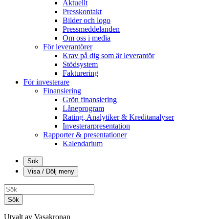
Aktuellt
Presskontakt
Bilder och logo
Pressmeddelanden
Om oss i media
För leverantörer
Krav på dig som är leverantör
Stödsystem
Fakturering
För investerare
Finansiering
Grön finansiering
Låneprogram
Rating, Analytiker & Kreditanalyser
Investerarpresentation
Rapporter & presentationer
Kalendarium
Sök
Visa / Dölj meny
Sök
Utvalt av Vasakronan