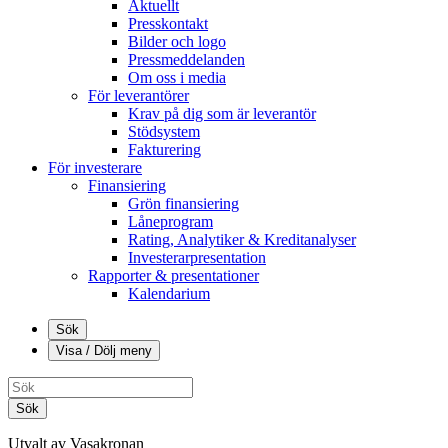
Aktuellt
Presskontakt
Bilder och logo
Pressmeddelanden
Om oss i media
För leverantörer
Krav på dig som är leverantör
Stödsystem
Fakturering
För investerare
Finansiering
Grön finansiering
Låneprogram
Rating, Analytiker & Kreditanalyser
Investerarpresentation
Rapporter & presentationer
Kalendarium
Sök
Visa / Dölj meny
Sök
Utvalt av Vasakronan