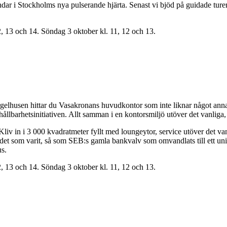
ndar i Stockholms nya pulserande hjärta. Senast vi bjöd på guidade tu
2, 13 och 14. Söndag 3 oktober kl. 11, 12 och 13.
 Sergelhusen hittar du Vasakronans huvudkontor som inte liknar något ann
ållbarhetsinitiativen. Allt samman i en kontorsmiljö utöver det vanliga,
 in i 3 000 kvadratmeter fyllt med loungeytor, service utöver det vanlig
det som varit, så som SEB:s gamla bankvalv som omvandlats till ett u
s.
2, 13 och 14. Söndag 3 oktober kl. 11, 12 och 13.