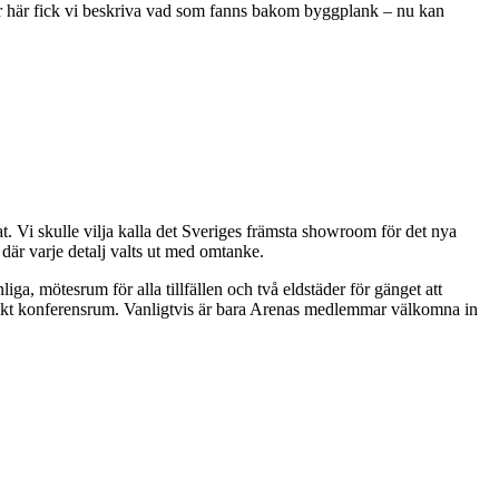
rer här fick vi beskriva vad som fanns bakom byggplank – nu kan
at. Vi skulle vilja kalla det Sveriges främsta showroom för det nya
 där varje detalj valts ut med omtanke.
a, mötesrum för alla tillfällen och två eldstäder för gänget att
nikt konferensrum. Vanligtvis är bara Arenas medlemmar välkomna in