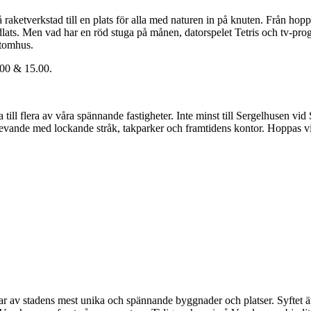
 raketverkstad till en plats för alla med naturen in på knuten. Från hoppl
dlats. Men vad har en röd stuga på månen, datorspelet Tetris och tv-pro
utomhus.
.00 & 15.00.
till flera av våra spännande fastigheter. Inte minst till Sergelhusen vid
t levande med lockande stråk, takparker och framtidens kontor. Hoppas vi
 av stadens mest unika och spännande byggnader och platser. Syftet är a