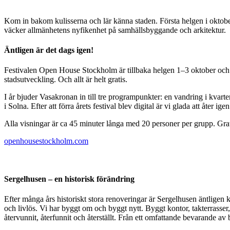
Kom in bakom kulisserna och lär känna staden. Första helgen i oktob
väcker allmänhetens nyfikenhet på samhällsbyggande och arkitektur.
Äntligen är det dags igen!
Festivalen Open House Stockholm är tillbaka helgen 1–3 oktober och väl
stadsutveckling. Och allt är helt gratis.
I år bjuder Vasakronan in till tre programpunkter: en vandring i kva
i Solna. Efter att förra årets festival blev digital är vi glada att åter ig
Alla visningar är ca 45 minuter långa med 20 personer per grupp. Gratis
openhousestockholm.com
Sergelhusen – en historisk förändring
Efter många års historiskt stora renoveringar är Sergelhusen äntligen k
och livlös. Vi har byggt om och byggt nytt. Byggt kontor, takterrasser,
återvunnit, återfunnit och återställt. Från ett omfattande bevarande a