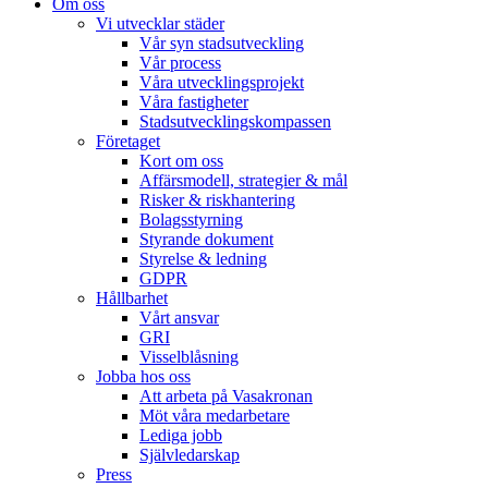
Om oss
Vi utvecklar städer
Vår syn stadsutveckling
Vår process
Våra utvecklingsprojekt
Våra fastigheter
Stadsutvecklingskompassen
Företaget
Kort om oss
Affärsmodell, strategier & mål
Risker & riskhantering
Bolagsstyrning
Styrande dokument
Styrelse & ledning
GDPR
Hållbarhet
Vårt ansvar
GRI
Visselblåsning
Jobba hos oss
Att arbeta på Vasakronan
Möt våra medarbetare
Lediga jobb
Självledarskap
Press