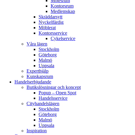
Mötesrum
Kontorsrum
Medlemskap
Skräddarsytt
Nyckelfärdig
Möblerat
Kontorsservice
Cykelservice
Våra lägen
Stockholm
Göteborg
Malmö
Uppsala
Experthjälp
Kunskapsrum
Handelserbjudande
Butikslösningar och koncept
Popup – Open Spot
Handelsservice
Cityhandelslägen
Stockholm
Göteborg
Malmö
Uppsala
Inspiration