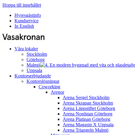
Hoppa till innehållet
Hyresgästinfo
Kundservice
In English
Våra lokaler
Stockholm
Göteborg
Malmö
Uppsala
Kontorserbjudande
Kontorslösningar
Coworking
Arenor
Arena Sergel
Stockholm
Arena Skrapan
Stockholm
Arena Läppstiftet
Göteborg
Arena Nordstan
Göteborg
Arena Platinan
Göteborg
Arena Magasin X
Uppsala
Arena Triangeln
Malmö