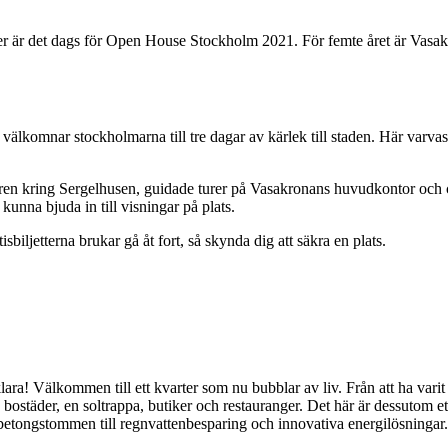
er är det dags för Open House Stockholm 2021. För femte året är Vasak
komnar stockholmarna till tre dagar av kärlek till staden. Här varvas g
rteren kring Sergelhusen, guidade turer på Vasakronans huvudkontor och 
en kunna bjuda in till visningar på plats.
biljetterna brukar gå åt fort, så skynda dig att säkra en plats.
lara! Välkommen till ett kvarter som nu bubblar av liv. Från att ha varit
 bostäder, en soltrappa, butiker och restauranger. Det här är dessutom et
v betongstommen till regnvattenbesparing och innovativa energilösningar.