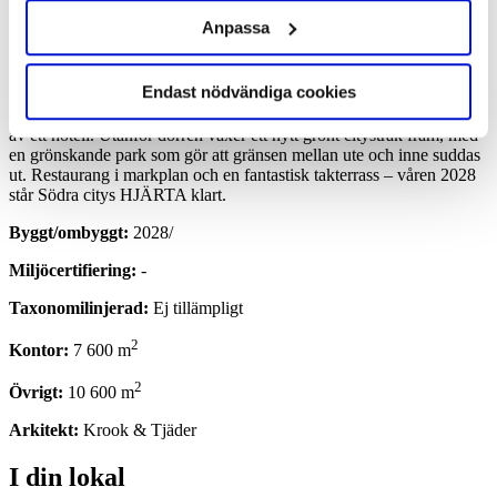
Anpassa
I ett oslagbart läge ett stenkast från Uppsala C, mitt emellan
Endast nödvändiga cookies
tågspåren och Fyrisån växer nu ett nytt cityläge fram. HJÄRTA
erbjuder moderna kontor i kombination med den livliga atmosfären
av ett hotell. Utanför dörren växer ett nytt grönt citystråk fram, med
en grönskande park som gör att gränsen mellan ute och inne suddas
ut. Restaurang i markplan och en fantastisk takterrass – våren 2028
står Södra citys HJÄRTA klart.
Byggt/ombyggt:
2028/
Miljöcertifiering:
-
Taxonomilinjerad:
Ej tillämpligt
2
Kontor:
7 600 m
2
Övrigt:
10 600 m
Arkitekt:
Krook & Tjäder
I din lokal