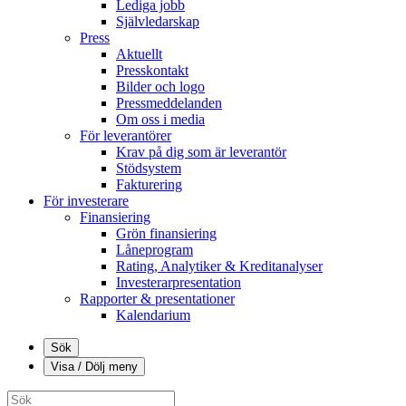
Lediga jobb
Självledarskap
Press
Aktuellt
Presskontakt
Bilder och logo
Pressmeddelanden
Om oss i media
För leverantörer
Krav på dig som är leverantör
Stödsystem
Fakturering
För investerare
Finansiering
Grön finansiering
Låneprogram
Rating, Analytiker & Kreditanalyser
Investerarpresentation
Rapporter & presentationer
Kalendarium
Sök
Visa / Dölj meny