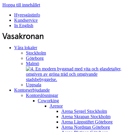
Hoppa till innehållet
Hyresgästinfo
Kundservice
In English
Våra lokaler
Stockholm
Göteborg
Malmö
Uppsala
Kontorserbjudande
Kontorslösningar
Coworking
Arenor
Arena Sergel
Stockholm
Arena Skrapan
Stockholm
Arena Läppstiftet
Göteborg
Arena Nordstan
Göteborg