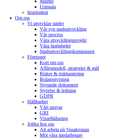
Malmö
Uppsala
Inspiration
Om oss
Vi utvecklar städer
Vår syn stadsutveckling
Vår process
Våra utvecklingsprojekt
Våra fastigheter
Stadsutvecklingskompassen
Företaget
Kort om oss
Affärsmodell, strategier & mål
Risker & riskhantering
Bolagsstyrning
Styrande dokument
Styrelse & ledning
GDPR
Hållbarhet
Vårt ansvar
GRI
Visselblåsning
Jobba hos oss
Att arbeta på Vasakronan
Möt våra medarbetare