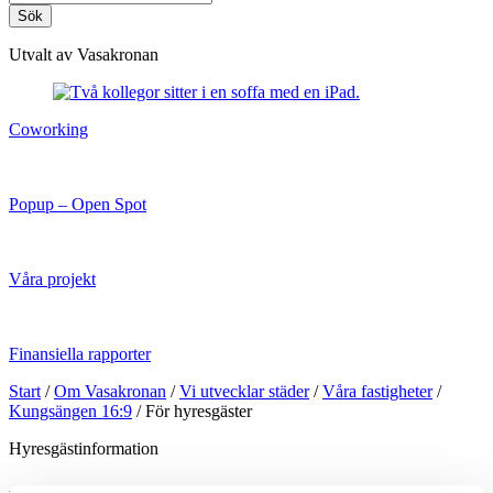
Sök
Utvalt av Vasakronan
Coworking
Popup – Open Spot
Våra projekt
Finansiella rapporter
Start
/
Om Vasakronan
/
Vi utvecklar städer
/
Våra fastigheter
/
Kungsängen 16:9
/
För hyresgäster
Hyresgästinformation