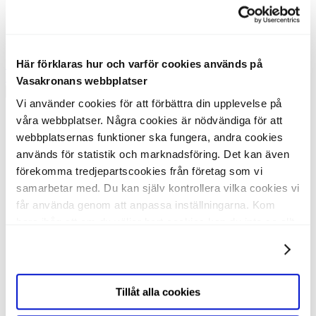
Välkommen till Hjärta
Strandbodgatan 2-4 / Ebba Boströms gata 7
Här förklaras hur och varför cookies används på
Byt fastighet
Kontakt & felanmälan
Vasakronans webbplatser
Om fastigheten
Vi använder cookies för att förbättra din upplevelse på
Om fastigheten
våra webbplatser. Några cookies är nödvändiga för att
I din lokal
webbplatsernas funktioner ska fungera, andra cookies
I fastigheten
används för statistik och marknadsföring. Det kan även
I närområdet
Hållbarhet
förekomma tredjepartscookies från företag som vi
Kontakt & felanmälan
samarbetar med. Du kan själv kontrollera vilka cookies vi
Om fastigheten
får använda genom att anpassa inställningarna. Kom
I din lokal
bara ihåg att om du väljer bort cookies kan du inte se allt
I fastigheten
innehåll eller ta del av all funktionalitet på vår webbplats.
I närområdet
Visa detaljer
Hållbarhet
Kontakt & felanmälan
Tillåt alla cookies
Om fastigheten