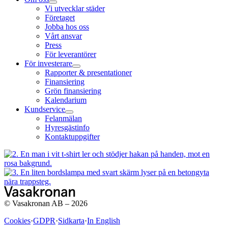
Vi utvecklar städer
Företaget
Jobba hos oss
Vårt ansvar
Press
För leverantörer
För investerare
Rapporter & presentationer
Finansiering
Grön finansiering
Kalendarium
Kundservice
Felanmälan
Hyresgästinfo
Kontaktuppgifter
© Vasakronan AB – 2026
Cookies
·
GDPR
·
Sidkarta
·
In English